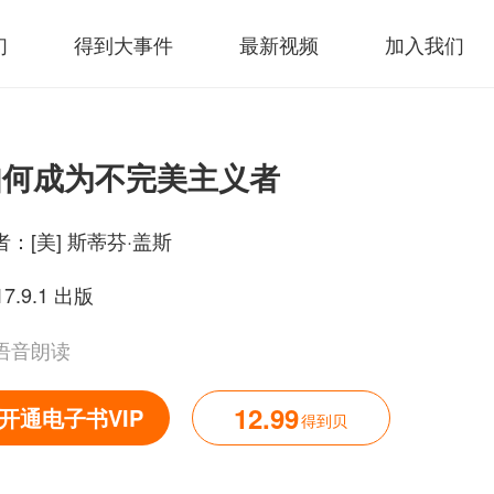
们
得到大事件
最新视频
加入我们
如何成为不完美主义者
者：
[美] 斯蒂芬·盖斯
17.9.1 出版
语音朗读
12.99
开通电子书VIP
得到贝