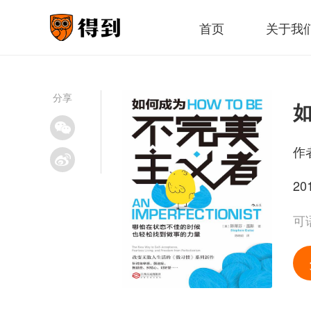
首页
关于我
分享
作
20
可