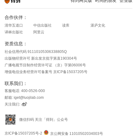
得到网页版
时间的朋友
企业版
知识就在得到
合作伙伴：
清华五道口
中信出版社
读库
湛庐文化
译林出版社
阿里云
资质信息：
社会信用代码 91110105306338805Q
出版物经营许可 新出发京批字第直190304号
广播电视节目制作经营许可证 （京）字第06006号
增值电信业务经营许可备案号 京ICP备15037205号
联系我们：
客服电话: 400-0526-000
邮箱: iget@luojilab.com
关注我们:
微信扫码 关注「得到」公众号
京ICP备15037205号-2
京公网安备 11010502034003号