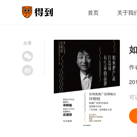
首页
关于我
分享
作
20
可