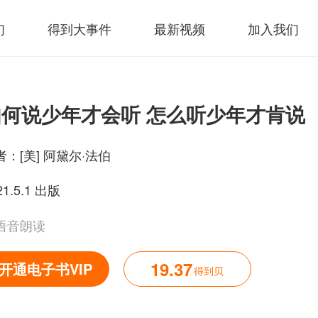
们
得到大事件
最新视频
加入我们
如何说少年才会听 怎么听少年才肯说
者：
[美] 阿黛尔·法伯
21.5.1 出版
语音朗读
19.37
开通电子书VIP
得到贝