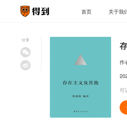
首页
关于我
分享
作
20
可