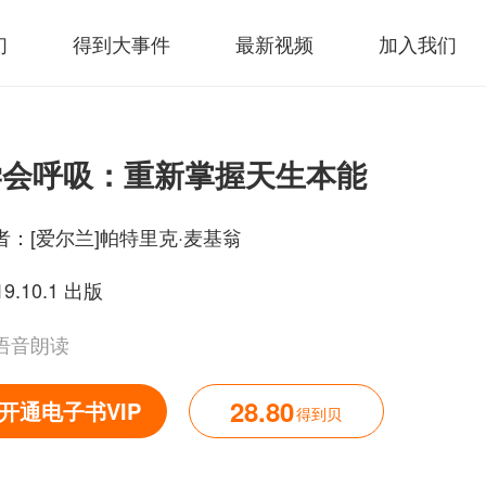
们
得到大事件
最新视频
加入我们
学会呼吸：重新掌握天生本能
者：
[爱尔兰]帕特里克·麦基翁
19.10.1 出版
语音朗读
28.80
开通电子书VIP
得到贝