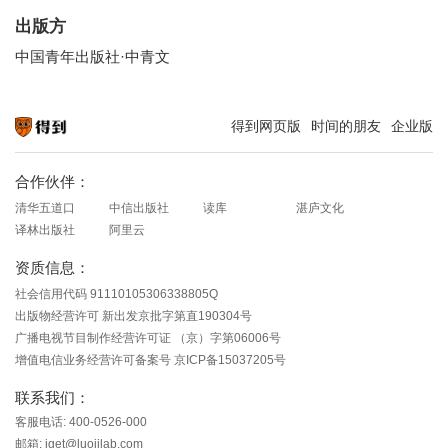
出版方
中国青年出版社·中青文
得到网页版
时间的朋友
企业版
知识就在得到
合作伙伴：
清华五道口
中信出版社
读库
湛庐文化
译林出版社
阿里云
资质信息：
社会信用代码 91110105306338805Q
出版物经营许可 新出发京批字第直190304号
广播电视节目制作经营许可证 （京）字第06006号
增值电信业务经营许可备案号 京ICP备15037205号
联系我们：
客服电话: 400-0526-000
邮箱: iget@luojilab.com