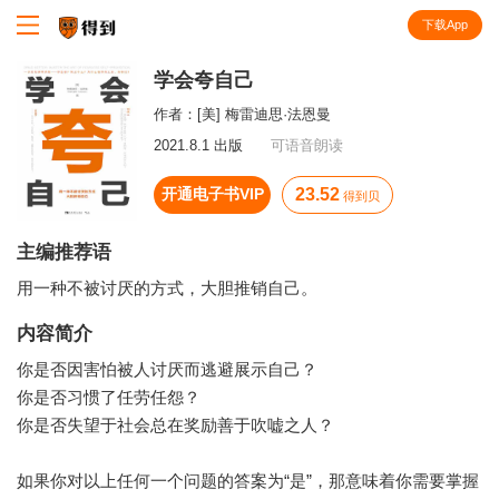
下载App
知识就在得到
学会夸自己
作者：
[美] 梅雷迪思·法恩曼
2021.8.1 出版
可语音朗读
开通电子书VIP
23.52
得到贝
主编推荐语
用一种不被讨厌的方式，大胆推销自己。
内容简介
你是否因害怕被人讨厌而逃避展示自己？
你是否习惯了任劳任怨？
你是否失望于社会总在奖励善于吹嘘之人？
如果你对以上任何一个问题的答案为“是”，那意味着你需要掌握