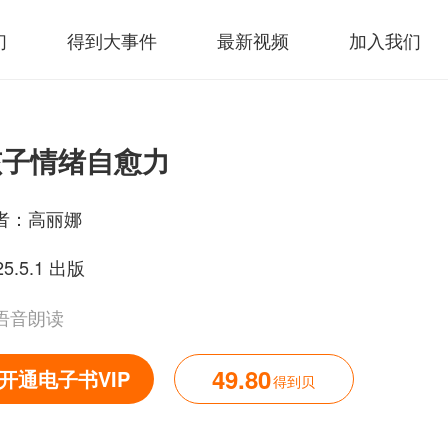
们
得到大事件
最新视频
加入我们
孩子情绪自愈力
者：
高丽娜
25.5.1 出版
语音朗读
49.80
开通电子书VIP
得到贝