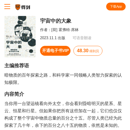
下载App
知识就在得到
宇宙中的大象
作者：
[荷] 霍弗特·席林
2023.11.1 出版
可语音朗读
开通电子书VIP
48.30
得到贝
主编推荐语
暗物质的百年探索之路，和科学家一同领略人类智力探索的认
知极限。
内容简介
当你用一台望远镜看向外太空，你会看到昏暗明灭的星系、星
云、恒星和行星。但如果你把所有这些加在一起，它们也仅仅
构成了整个宇宙中物质总量的百分之十五。尽管人类已经为此
探索了几十年，余下的百分之八十五的物质，依然是未知的。