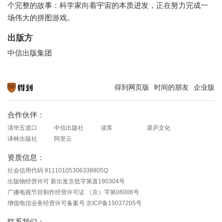
个完整的故事：科学家向着宇宙的本质进发，正在努力完成一
场伟大的拼图游戏。
出版方
中信出版集团
得到网页版
时间的朋友
企业版
知识就在得到
合作伙伴：
清华五道口
中信出版社
读库
湛庐文化
译林出版社
阿里云
资质信息：
社会信用代码 91110105306338805Q
出版物经营许可 新出发京批字第直190304号
广播电视节目制作经营许可证 （京）字第06006号
增值电信业务经营许可备案号 京ICP备15037205号
联系我们：