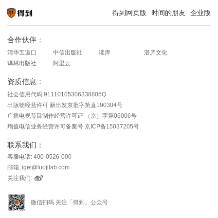
得到网页版
时间的朋友
企业版
知识就在得到
合作伙伴：
清华五道口
中信出版社
读库
湛庐文化
译林出版社
阿里云
资质信息：
社会信用代码 91110105306338805Q
出版物经营许可 新出发京批字第直190304号
广播电视节目制作经营许可证 （京）字第06006号
增值电信业务经营许可备案号 京ICP备15037205号
联系我们：
客服电话: 400-0526-000
邮箱: iget@luojilab.com
关注我们:
微信扫码 关注「得到」公众号