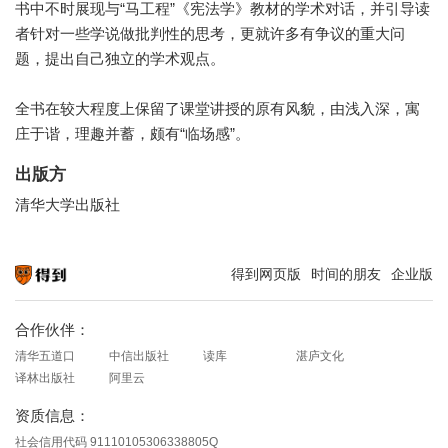
书中不时展现与“马工程”《宪法学》教材的学术对话，并引导读
者针对一些学说做批判性的思考，更就许多有争议的重大问
题，提出自己独立的学术观点。
全书在较大程度上保留了课堂讲授的原有风貌，由浅入深，寓
庄于谐，理趣并蓄，颇有“临场感”。
出版方
清华大学出版社
得到网页版
时间的朋友
企业版
知识就在得到
合作伙伴：
清华五道口
中信出版社
读库
湛庐文化
译林出版社
阿里云
资质信息：
社会信用代码 91110105306338805Q