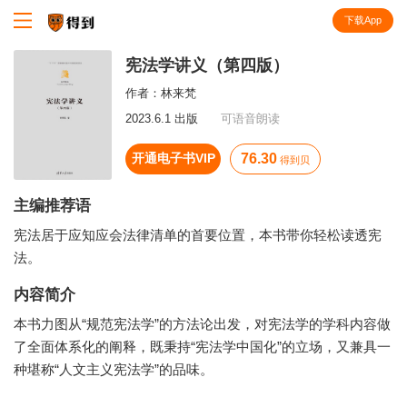
下载App
知识就在得到
宪法学讲义（第四版）
作者：
林来梵
2023.6.1 出版
可语音朗读
开通电子书VIP
76.30
得到贝
主编推荐语
宪法居于应知应会法律清单的首要位置，本书带你轻松读透宪
法。
内容简介
本书力图从“规范宪法学”的方法论出发，对宪法学的学科内容做
了全面体系化的阐释，既秉持“宪法学中国化”的立场，又兼具一
种堪称“人文主义宪法学”的品味。