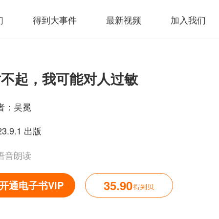
们
得到大事件
最新视频
加入我们
对不起，我可能对人过敏
者：
吴冕
23.9.1 出版
语音朗读
35.90
开通电子书VIP
得到贝