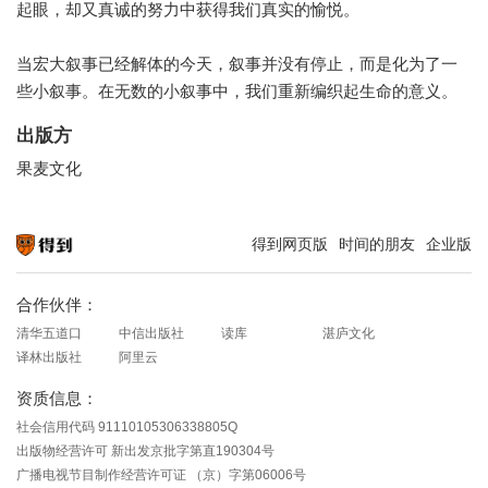
起眼，却又真诚的努力中获得我们真实的愉悦。
当宏大叙事已经解体的今天，叙事并没有停止，而是化为了一
些小叙事。在无数的小叙事中，我们重新编织起生命的意义。
出版方
果麦文化
得到网页版
时间的朋友
企业版
知识就在得到
合作伙伴：
清华五道口
中信出版社
读库
湛庐文化
译林出版社
阿里云
资质信息：
社会信用代码 91110105306338805Q
出版物经营许可 新出发京批字第直190304号
广播电视节目制作经营许可证 （京）字第06006号