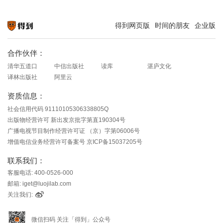
得到网页版
时间的朋友
企业版
知识就在得到
合作伙伴：
清华五道口
中信出版社
读库
湛庐文化
译林出版社
阿里云
资质信息：
社会信用代码 91110105306338805Q
出版物经营许可 新出发京批字第直190304号
广播电视节目制作经营许可证 （京）字第06006号
增值电信业务经营许可备案号 京ICP备15037205号
联系我们：
客服电话: 400-0526-000
邮箱: iget@luojilab.com
关注我们:
微信扫码 关注「得到」公众号