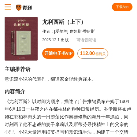
下载App
知识就在得到
尤利西斯（上下）
作者：
[爱尔兰] 詹姆斯·乔伊斯
2025.12.1 出版
可语音朗读
开通电子书VIP
112.00
得到贝
主编推荐语
意识流小说的代表作，翻译家金隄经典译本。
内容简介
《尤利西斯》以时间为顺序，描述了广告推销员布卢姆于1904
年6月16日一昼夜之内在都柏林的种种日常经历。乔伊斯将布卢
姆在都柏林街头的一日游荡比作奥德修斯的海外十年漂泊，同
时刻画了他不忠诚的妻子摩莉以及斯蒂芬寻找精神上的父亲的
心理。小说大量运用细节描写和意识流手法，构建了一个交错