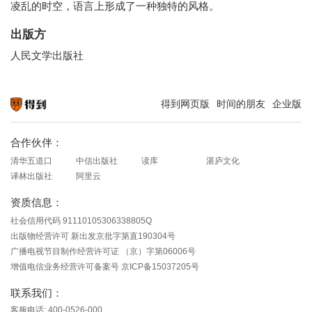
凌乱的时空，语言上形成了一种独特的风格。
出版方
人民文学出版社
得到网页版
时间的朋友
企业版
知识就在得到
合作伙伴：
清华五道口
中信出版社
读库
湛庐文化
译林出版社
阿里云
资质信息：
社会信用代码 91110105306338805Q
出版物经营许可 新出发京批字第直190304号
广播电视节目制作经营许可证 （京）字第06006号
增值电信业务经营许可备案号 京ICP备15037205号
联系我们：
客服电话: 400-0526-000