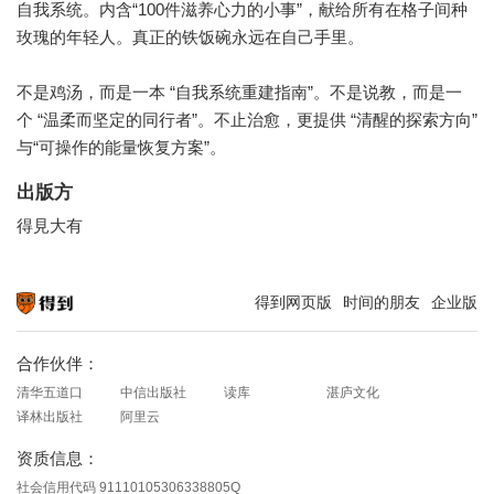
自我系统。内含“100件滋养心力的小事”，献给所有在格子间种
玫瑰的年轻人。真正的铁饭碗永远在自己手里。
不是鸡汤，而是一本 “自我系统重建指南”。不是说教，而是一
个 “温柔而坚定的同行者”。不止治愈，更提供 “清醒的探索方向”
与“可操作的能量恢复方案”。
出版方
得見大有
得到网页版
时间的朋友
企业版
知识就在得到
合作伙伴：
清华五道口
中信出版社
读库
湛庐文化
译林出版社
阿里云
资质信息：
社会信用代码 91110105306338805Q