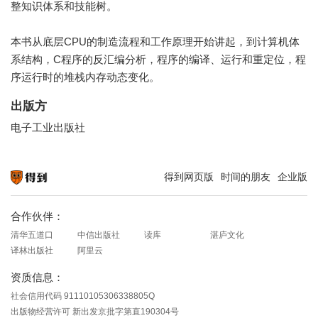
整知识体系和技能树。
本书从底层CPU的制造流程和工作原理开始讲起，到计算机体
系结构，C程序的反汇编分析，程序的编译、运行和重定位，程
序运行时的堆栈内存动态变化。
出版方
电子工业出版社
得到网页版
时间的朋友
企业版
知识就在得到
合作伙伴：
清华五道口
中信出版社
读库
湛庐文化
译林出版社
阿里云
资质信息：
社会信用代码 91110105306338805Q
出版物经营许可 新出发京批字第直190304号