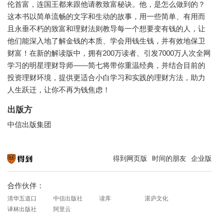
伦首富，连国王都来跟他请教致富秘诀。他，是怎么做到的？
这本书以简单流畅的文字和生动的故事，用一些简单、有用而
且永垂不朽的致富和理财法则教导每一个想要变有钱的人，让
他们能深入地了解金钱的本质、学会用钱生钱，并有效地保卫
财富！在新的解读版中，拥有200万读者、引发7000万人次全网
学习的明星理财导师——简七将带你重温经典，并结合目前的
投资理财环境，提供更适合小白学习和实践的理财方法，助力
人生跃迁，让你不再为钱焦虑！
出版方
中信出版集团
得到网页版
时间的朋友
企业版
知识就在得到
合作伙伴：
清华五道口
中信出版社
读库
湛庐文化
译林出版社
阿里云