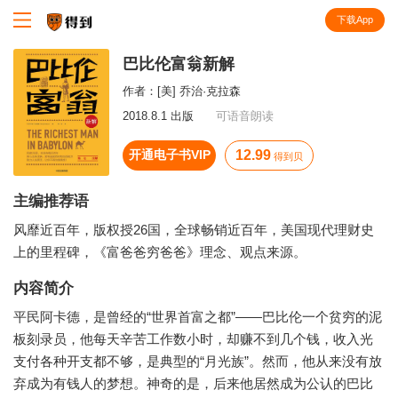
下载App
知识就在得到
巴比伦富翁新解
作者：
[美] 乔治·克拉森
2018.8.1 出版
可语音朗读
开通电子书VIP
12.99
得到贝
主编推荐语
风靡近百年，版权授26国，全球畅销近百年，美国现代理财史
上的里程碑，《富爸爸穷爸爸》理念、观点来源。
内容简介
平民阿卡德，是曾经的“世界首富之都”——巴比伦一个贫穷的泥
板刻录员，他每天辛苦工作数小时，却赚不到几个钱，收入光
支付各种开支都不够，是典型的“月光族”。然而，他从来没有放
弃成为有钱人的梦想。神奇的是，后来他居然成为公认的巴比