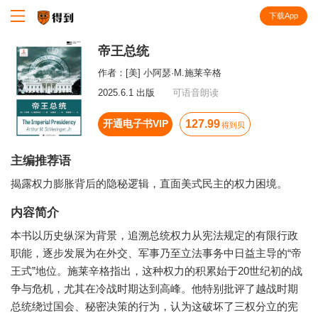
下载App
知识就在得到
帝王总统
作者：
[美] 小阿瑟·M.施莱辛格
2025.6.1 出版
可语音朗读
开通电子书VIP
127.99
得到贝
主编推荐语
揭露权力膨胀背后的隐秘逻辑，直面美式民主的权力困境。
内容简介
本书以历史纵深为背景，追溯总统权力从宪法规定的有限行政
职能，逐步发展为在外交、军事乃至立法事务中日益主导的“帝
王式”地位。施莱辛格指出，这种权力的积累始于20世纪初的战
争与危机，尤其在冷战时期达到高峰。他特别批评了越战时期
总统绕过国会、秘密决策的行为，认为这破坏了三权分立的宪