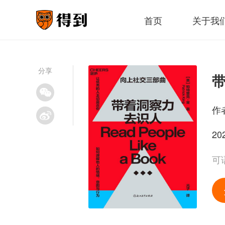
首页
关于我
分享
作
20
可