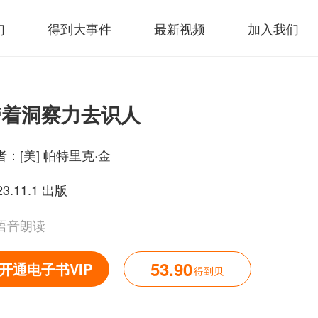
们
得到大事件
最新视频
加入我们
带着洞察力去识人
者：
[美] 帕特里克·金
23.11.1 出版
语音朗读
53.90
开通电子书VIP
得到贝