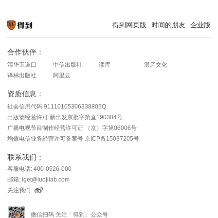
得到网页版
时间的朋友
企业版
知识就在得到
合作伙伴：
清华五道口
中信出版社
读库
湛庐文化
译林出版社
阿里云
资质信息：
社会信用代码 91110105306338805Q
出版物经营许可 新出发京批字第直190304号
广播电视节目制作经营许可证 （京）字第06006号
增值电信业务经营许可备案号 京ICP备15037205号
联系我们：
客服电话: 400-0526-000
邮箱: iget@luojilab.com
关注我们:
微信扫码 关注「得到」公众号