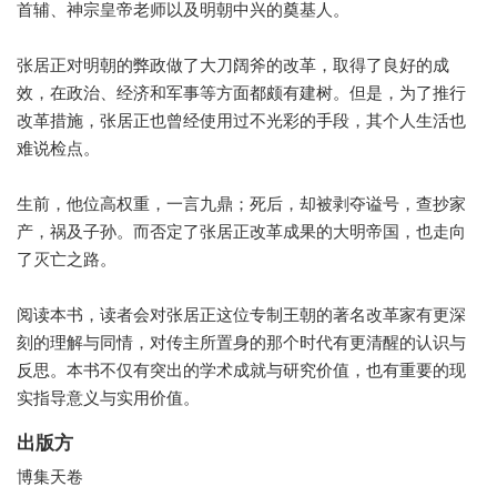
首辅、神宗皇帝老师以及明朝中兴的奠基人。
张居正对明朝的弊政做了大刀阔斧的改革，取得了良好的成
效，在政治、经济和军事等方面都颇有建树。但是，为了推行
改革措施，张居正也曾经使用过不光彩的手段，其个人生活也
难说检点。
生前，他位高权重，一言九鼎；死后，却被剥夺谥号，查抄家
产，祸及子孙。而否定了张居正改革成果的大明帝国，也走向
了灭亡之路。
阅读本书，读者会对张居正这位专制王朝的著名改革家有更深
刻的理解与同情，对传主所置身的那个时代有更清醒的认识与
反思。本书不仅有突出的学术成就与研究价值，也有重要的现
实指导意义与实用价值。
出版方
博集天卷