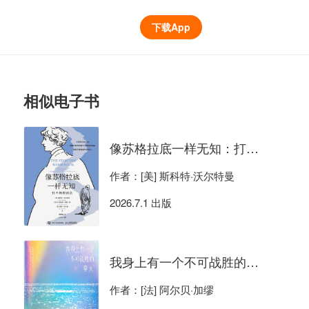
下载App
相似电子书
像苏格拉底一样无知：打不倒的活法
作者：[美] 斯科特·沃尔特曼
2026.7.1 出版
我身上有一个不可战胜的夏天（语录集）
作者：[法] 阿尔贝·加缪