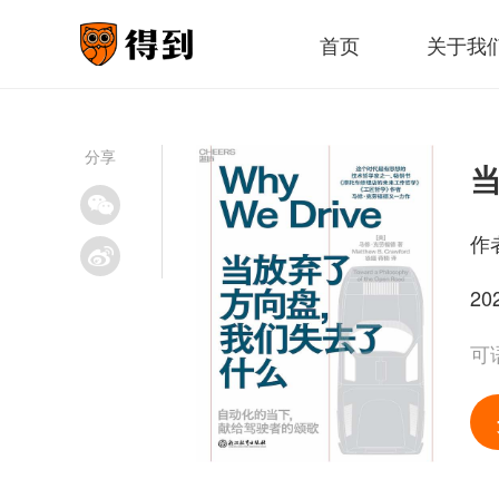
首页
关于我
分享
作
20
可