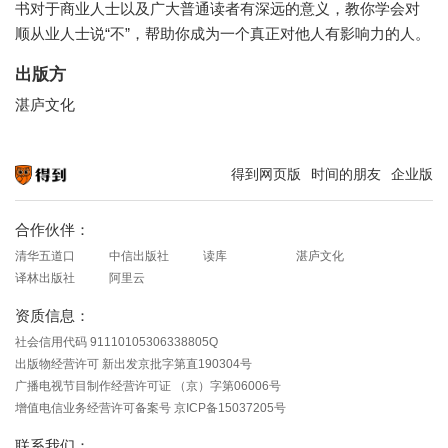
书对于商业人士以及广大普通读者有深远的意义，教你学会对
顺从业人士说“不”，帮助你成为一个真正对他人有影响力的人。
出版方
湛庐文化
得到网页版
时间的朋友
企业版
知识就在得到
合作伙伴：
清华五道口
中信出版社
读库
湛庐文化
译林出版社
阿里云
资质信息：
社会信用代码 91110105306338805Q
出版物经营许可 新出发京批字第直190304号
广播电视节目制作经营许可证 （京）字第06006号
增值电信业务经营许可备案号 京ICP备15037205号
联系我们：