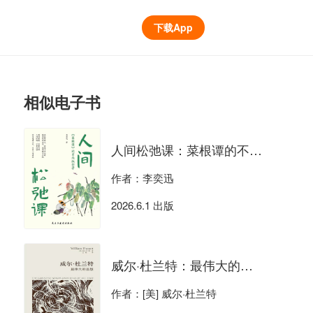
下载App
相似电子书
人间松弛课：菜根谭的不内耗哲学
作者：李奕迅
2026.6.1 出版
威尔·杜兰特：最伟大的思想
作者：[美] 威尔·杜兰特