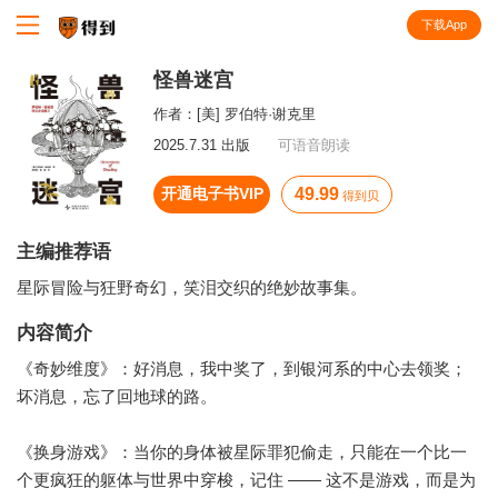
下载App
知识就在得到
怪兽迷宫
作者：
[美] 罗伯特·谢克里
2025.7.31 出版
可语音朗读
开通电子书VIP
49.99
得到贝
主编推荐语
星际冒险与狂野奇幻，笑泪交织的绝妙故事集。
内容简介
《奇妙维度》：好消息，我中奖了，到银河系的中心去领奖；
坏消息，忘了回地球的路。
《换身游戏》：当你的身体被星际罪犯偷走，只能在一个比一
个更疯狂的躯体与世界中穿梭，记住 —— 这不是游戏，而是为