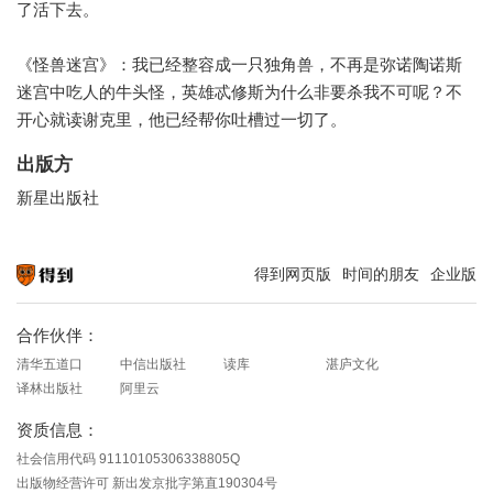
了活下去。
《怪兽迷宫》：我已经整容成一只独角兽，不再是弥诺陶诺斯
迷宫中吃人的牛头怪，英雄忒修斯为什么非要杀我不可呢？不
开心就读谢克里，他已经帮你吐槽过一切了。
出版方
新星出版社
得到网页版
时间的朋友
企业版
知识就在得到
合作伙伴：
清华五道口
中信出版社
读库
湛庐文化
译林出版社
阿里云
资质信息：
社会信用代码 91110105306338805Q
出版物经营许可 新出发京批字第直190304号