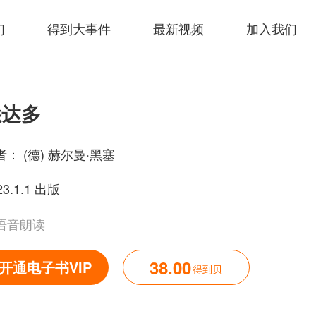
们
得到大事件
最新视频
加入我们
悉达多
者：
(德) 赫尔曼·黑塞
23.1.1 出版
语音朗读
38.00
开通电子书VIP
得到贝