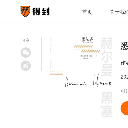
首页
关于我
分享
作
20
可