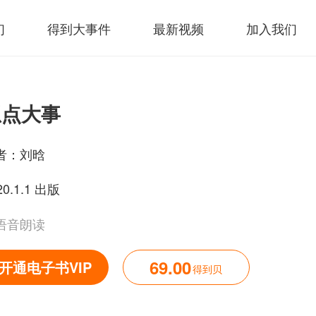
们
得到大事件
最新视频
加入我们
想点大事
者：
刘晗
20.1.1 出版
语音朗读
69.00
开通电子书VIP
得到贝