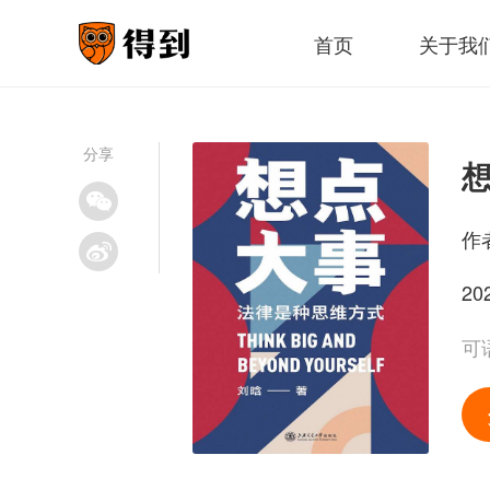
首页
关于我
分享
作
20
可