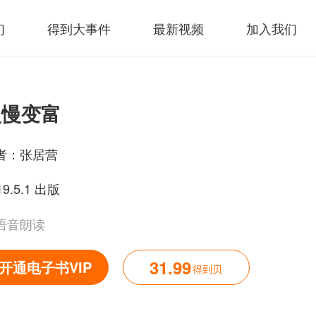
们
得到大事件
最新视频
加入我们
慢慢变富
者：
张居营
19.5.1 出版
语音朗读
31.99
开通电子书VIP
得到贝