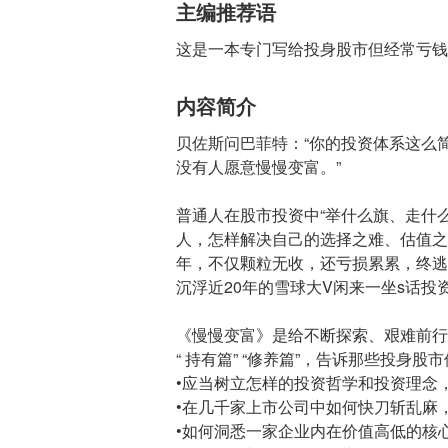
主编推荐语
这是一本专门写给投身股市但经常亏钱
内容简介
贝佐斯问巴菲特：“你的投资体系这么
没有人愿意慢慢变富。”
普通人在股市投资中“举什么旗、走什
人，怎样解决自己的选择之难、估值之难
年，不仅颗粒无收，还亏损累累，终逃不
沉浮近20年的雪球大V闲来一坐s话
《慢慢变富》是给不断探索、艰难前行的投
“ 持有篇” “修养篇”，告诉那些投身
•应当树立怎样的投资哲学和投资理念
•在几千家上市公司中如何快刀斩乱麻
•如何洞悉一家企业内在价值高低的核