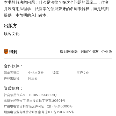
本书想解决的问题：什么是法律？在这个问题的回应上，作者
并没有用法理学、法哲学的佶屈聱牙的名词来解释，而是试图
提供一本简明的入门读本。
出版方
读客文化
得到网页版
时间的朋友
企业版
知识就在得到
合作伙伴：
清华五道口
中信出版社
读库
湛庐文化
译林出版社
阿里云
资质信息：
社会信用代码 91110105306338805Q
出版物经营许可 新出发京批字第直190304号
广播电视节目制作经营许可证 （京）字第06006号
增值电信业务经营许可备案号 京ICP备15037205号