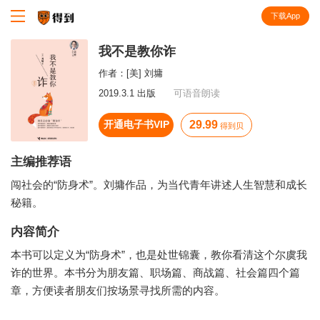
下载App
知识就在得到
我不是教你诈
作者：
[美] 刘墉
2019.3.1 出版
可语音朗读
开通电子书VIP
29.99
得到贝
主编推荐语
闯社会的“防身术”。刘墉作品，为当代青年讲述人生智慧和成长
秘籍。
内容简介
本书可以定义为“防身术”，也是处世锦囊，教你看清这个尔虞我
诈的世界。本书分为朋友篇、职场篇、商战篇、社会篇四个篇
章，方便读者朋友们按场景寻找所需的内容。