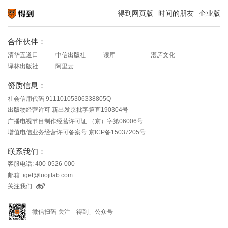
得到网页版
时间的朋友
企业版
知识就在得到
合作伙伴：
清华五道口
中信出版社
读库
湛庐文化
译林出版社
阿里云
资质信息：
社会信用代码 91110105306338805Q
出版物经营许可 新出发京批字第直190304号
广播电视节目制作经营许可证 （京）字第06006号
增值电信业务经营许可备案号 京ICP备15037205号
联系我们：
客服电话: 400-0526-000
邮箱: iget@luojilab.com
关注我们:
微信扫码 关注「得到」公众号