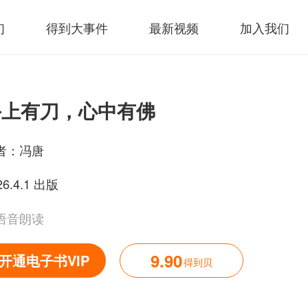
们
得到大事件
最新视频
加入我们
手上有刀，心中有佛
者：
冯唐
26.4.1 出版
语音朗读
9.90
开通电子书VIP
得到贝