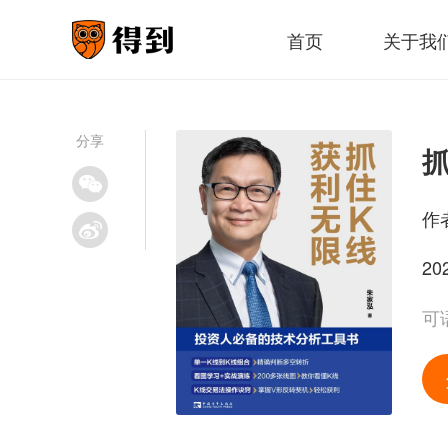
首页
关于我
分享
抓
作
20
可