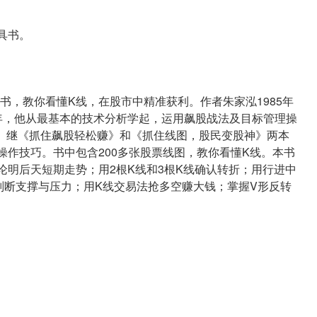
具书。
书，教你看懂K线，在股市中精准获利。作者朱家泓1985年
7年，他从最基本的技术分析学起，运用飙股战法及目标管理操
。继《抓住飙股轻松赚》和《抓住线图，股民变股神》两本
操作技巧。书中包含200多张股票线图，教你看懂K线。本书
论明后天短期走势；用2根K线和3根K线确认转折；用行进中
判断支撑与压力；用K线交易法抢多空赚大钱；掌握V形反转