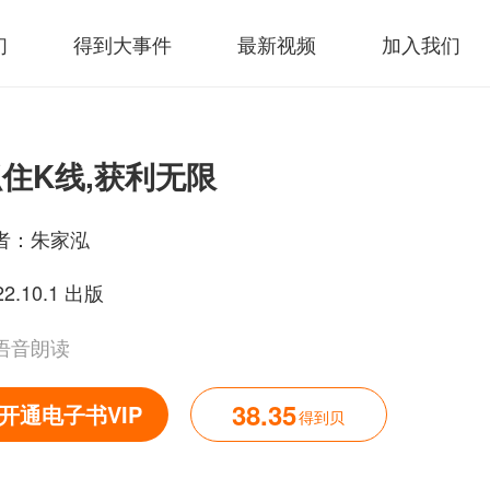
们
得到大事件
最新视频
加入我们
住K线,获利无限
者：
朱家泓
22.10.1 出版
语音朗读
38.35
开通电子书VIP
得到贝