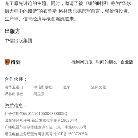
充了原先讨论的主题。同时，邀请了被《纽约时报》称为“华尔
街大师中的翘楚”的布鲁斯·格林沃尔德撰写前言，就价值投资、
生产率、信息经济等概念娓娓道来。
出版方
中信出版集团
得到网页版
时间的朋友
企业版
知识就在得到
合作伙伴：
清华五道口
中信出版社
读库
湛庐文化
译林出版社
阿里云
资质信息：
社会信用代码 91110105306338805Q
出版物经营许可 新出发京批字第直190304号
广播电视节目制作经营许可证 （京）字第06006号
增值电信业务经营许可备案号 京ICP备15037205号