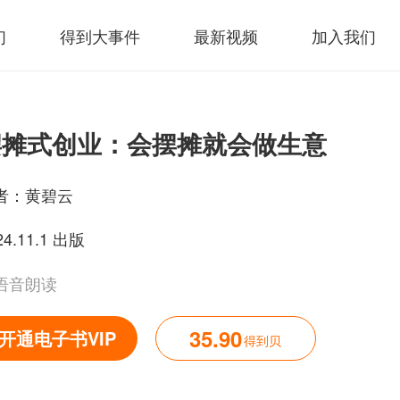
们
得到大事件
最新视频
加入我们
摆摊式创业：会摆摊就会做生意
者：
黄碧云
24.11.1 出版
语音朗读
35.90
开通电子书VIP
得到贝