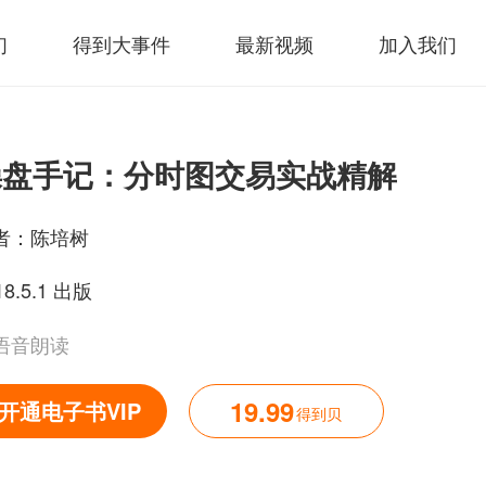
们
得到大事件
最新视频
加入我们
操盘手记：分时图交易实战精解
者：
陈培树
18.5.1 出版
语音朗读
19.99
开通电子书VIP
得到贝