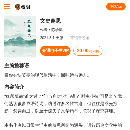
下载App
知识就在得到
文史趣思
作者：
陈学斌
2021.8.1 出版
可语音朗读
开通电子书VIP
30.00
得到贝
主编推荐语
带你在快节奏的现代生活中，回味诗与远方。
内容简介
“红颜薄命”谁之过？“门当户对”对与错？“雕虫小技”可足道？我
们熟读很多成语诗词，访过许多名胜古迹，但往往是浮光掠
影，匆匆而过，以至于遗失了文华精萃，忽视了深究其理。
本书作者以日常生活中的所见所闻为源头，进行历史文化中的