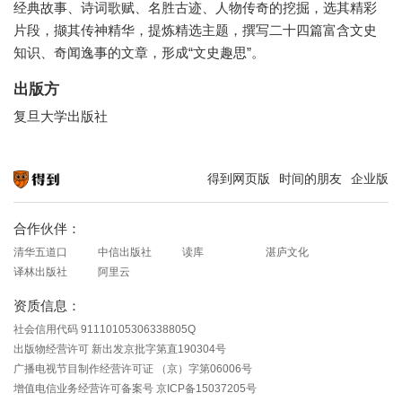
经典故事、诗词歌赋、名胜古迹、人物传奇的挖掘，选其精彩
片段，撷其传神精华，提炼精选主题，撰写二十四篇富含文史
知识、奇闻逸事的文章，形成“文史趣思”。
出版方
复旦大学出版社
得到网页版
时间的朋友
企业版
知识就在得到
合作伙伴：
清华五道口
中信出版社
读库
湛庐文化
译林出版社
阿里云
资质信息：
社会信用代码 91110105306338805Q
出版物经营许可 新出发京批字第直190304号
广播电视节目制作经营许可证 （京）字第06006号
增值电信业务经营许可备案号 京ICP备15037205号