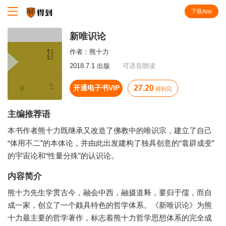
下载App
知识就在得到
新唯识论
作者：
熊十力
2018.7.1 出版
可语音朗读
开通电子书VIP
27.20
得到贝
主编推荐语
本书作者熊十力既继承又改造了佛教中的唯识宗，建立了自己
“体用不二”的本体论，并由此出发建构了独具创意的“翕辟成变”
的宇宙论和“性量分殊”的认识论。
内容简介
熊十力先生学贯古今，融会中西，融摄道释，要归于儒，而自
成一家，创立了一个颇具特色的哲学体系。《新唯识论》为熊
十力最主要的哲学著作，标志着熊十力哲学思想体系的完全成