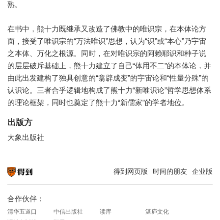
熟。
在书中，熊十力既继承又改造了佛教中的唯识宗，在本体论方
面，接受了唯识宗的“万法唯识”思想，认为“识”或“本心”乃宇宙
之本体、万化之根源。同时，在对唯识宗的阿赖耶识和种子说
的层层破斥基础上，熊十力建立了自己“体用不二”的本体论，并
由此出发建构了独具创意的“翕辟成变”的宇宙论和“性量分殊”的
认识论。三者合乎逻辑地构成了熊十力“新唯识论”哲学思想体系
的理论框架，同时也奠定了熊十力“新儒家”的学者地位。
出版方
大象出版社
得到网页版
时间的朋友
企业版
知识就在得到
合作伙伴：
清华五道口
中信出版社
读库
湛庐文化