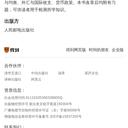
与均衡、外汇与国际收支、货币政策。本书各章后均附有习
题，可供读者用于检测所学知识。
出版方
人民邮电出版社
得到网页版
时间的朋友
企业版
知识就在得到
合作伙伴：
清华五道口
中信出版社
读库
湛庐文化
译林出版社
阿里云
资质信息：
社会信用代码 91110105306338805Q
出版物经营许可 新出发京批字第直190304号
广播电视节目制作经营许可证 （京）字第06006号
增值电信业务经营许可备案号 京ICP备15037205号
联系我们：