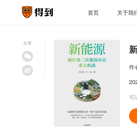
首页
关于我
分享
作
20
可