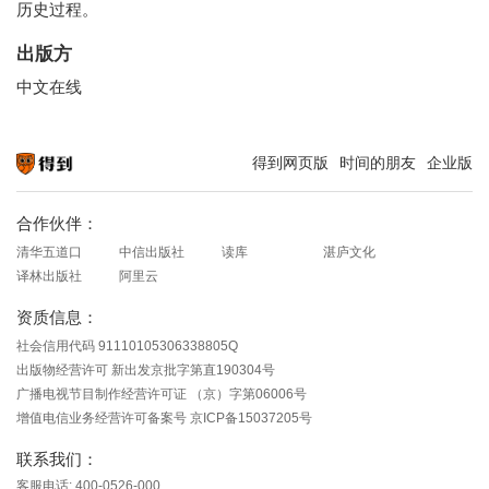
历史过程。
出版方
中文在线
得到网页版
时间的朋友
企业版
知识就在得到
合作伙伴：
清华五道口
中信出版社
读库
湛庐文化
译林出版社
阿里云
资质信息：
社会信用代码 91110105306338805Q
出版物经营许可 新出发京批字第直190304号
广播电视节目制作经营许可证 （京）字第06006号
增值电信业务经营许可备案号 京ICP备15037205号
联系我们：
客服电话: 400-0526-000