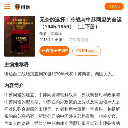
下载App
知识就在得到
无奈的选择：冷战与中苏同盟的命运
（1945-1959）（上下册）
作者：
沈志华
2013.1.1 出版
可语音朗读
开通电子书VIP
73.99
得到贝
主编推荐语
讲述自二战结束直到20世纪70年代初中苏两党、两国关系。
内容简介
中苏同盟的建立、中苏同盟与朝鲜战争、苏联调整对华政策与
中苏同盟的蜜月期、中苏在内外政策的上分歧及两国领导人之
间难以弥合裂痕的出现等。作者利用大量第一手资料，包括解
密的前苏联档案、新近公开的中国外交部档案和一些外交官、
当事人的访谈，描绘了中苏由建立同盟到蜜月期到出现裂痕的