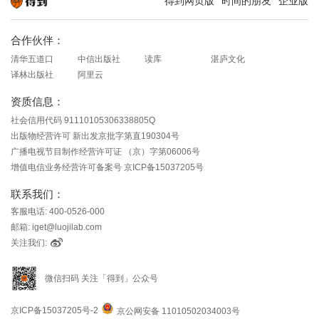
得到网页版
时间的朋友
企业版
知识就在得到
合作伙伴：
清华五道口
中信出版社
读库
湛庐文化
译林出版社
阿里云
资质信息：
社会信用代码 91110105306338805Q
出版物经营许可 新出发京批字第直190304号
广播电视节目制作经营许可证 （京）字第06006号
增值电信业务经营许可备案号 京ICP备15037205号
联系我们：
客服电话: 400-0526-000
邮箱: iget@luojilab.com
关注我们:
微信扫码 关注「得到」公众号
京ICP备15037205号-2
京公网安备 11010502034003号