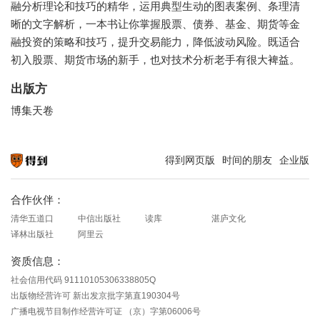
融分析理论和技巧的精华，运用典型生动的图表案例、条理清
晰的文字解析，一本书让你掌握股票、债券、基金、期货等金
融投资的策略和技巧，提升交易能力，降低波动风险。既适合
初入股票、期货市场的新手，也对技术分析老手有很大裨益。
出版方
博集天卷
得到网页版
时间的朋友
企业版
知识就在得到
合作伙伴：
清华五道口
中信出版社
读库
湛庐文化
译林出版社
阿里云
资质信息：
社会信用代码 91110105306338805Q
出版物经营许可 新出发京批字第直190304号
广播电视节目制作经营许可证 （京）字第06006号