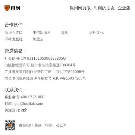
得到网页版
时间的朋友
企业版
知识就在得到
合作伙伴：
清华五道口
中信出版社
读库
湛庐文化
译林出版社
阿里云
资质信息：
社会信用代码 91110105306338805Q
出版物经营许可 新出发京批字第直190304号
广播电视节目制作经营许可证 （京）字第06006号
增值电信业务经营许可备案号 京ICP备15037205号
联系我们：
客服电话: 400-0526-000
邮箱: iget@luojilab.com
关注我们:
微信扫码 关注「得到」公众号