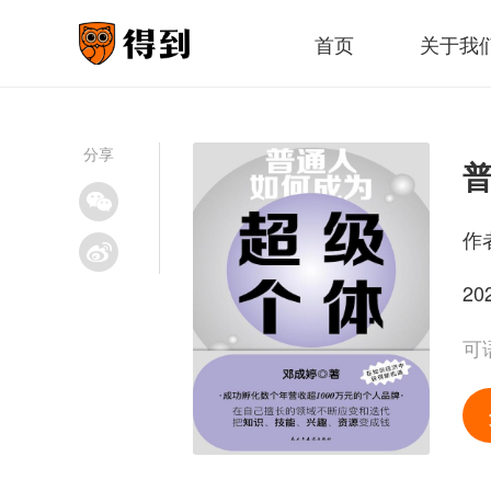
首页
关于我
分享
作
20
可