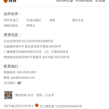
得到网页版
时间的朋友
企业版
知识就在得到
合作伙伴：
清华五道口
中信出版社
读库
湛庐文化
译林出版社
阿里云
资质信息：
社会信用代码 91110105306338805Q
出版物经营许可 新出发京批字第直190304号
广播电视节目制作经营许可证 （京）字第06006号
增值电信业务经营许可备案号 京ICP备15037205号
联系我们：
客服电话: 400-0526-000
邮箱: iget@luojilab.com
关注我们:
微信扫码 关注「得到」公众号
京ICP备15037205号-2
京公网安备 11010502034003号