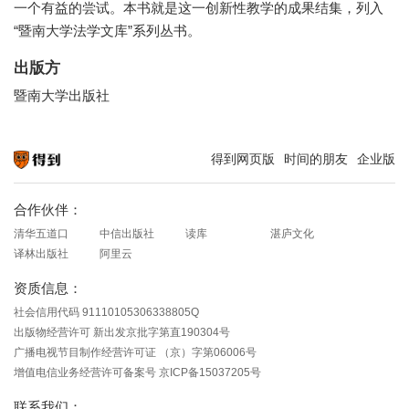
一个有益的尝试。本书就是这一创新性教学的成果结集，列入
“暨南大学法学文库”系列丛书。
出版方
暨南大学出版社
得到网页版
时间的朋友
企业版
知识就在得到
合作伙伴：
清华五道口
中信出版社
读库
湛庐文化
译林出版社
阿里云
资质信息：
社会信用代码 91110105306338805Q
出版物经营许可 新出发京批字第直190304号
广播电视节目制作经营许可证 （京）字第06006号
增值电信业务经营许可备案号 京ICP备15037205号
联系我们：