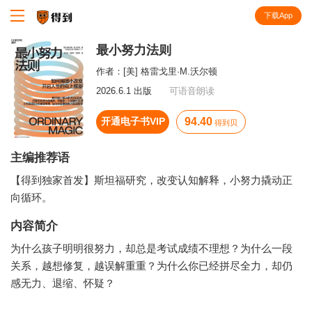
下载App
知识就在得到
最小努力法则
作者：
[美] 格雷戈里·M.沃尔顿
2026.6.1 出版
可语音朗读
开通电子书VIP
94.40
得到贝
主编推荐语
【得到独家首发】斯坦福研究，改变认知解释，小努力撬动正
向循环。
内容简介
为什么孩子明明很努力，却总是考试成绩不理想？为什么一段
关系，越想修复，越误解重重？为什么你已经拼尽全力，却仍
感无力、退缩、怀疑？