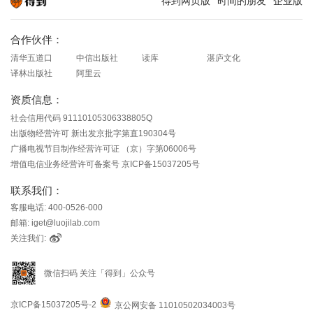
得到网页版
时间的朋友
企业版
知识就在得到
合作伙伴：
清华五道口
中信出版社
读库
湛庐文化
译林出版社
阿里云
资质信息：
社会信用代码 91110105306338805Q
出版物经营许可 新出发京批字第直190304号
广播电视节目制作经营许可证 （京）字第06006号
增值电信业务经营许可备案号 京ICP备15037205号
联系我们：
客服电话: 400-0526-000
邮箱: iget@luojilab.com
关注我们:
微信扫码 关注「得到」公众号
京ICP备15037205号-2
京公网安备 11010502034003号