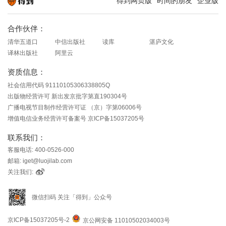
得到网页版
时间的朋友
企业版
知识就在得到
合作伙伴：
清华五道口
中信出版社
读库
湛庐文化
译林出版社
阿里云
资质信息：
社会信用代码 91110105306338805Q
出版物经营许可 新出发京批字第直190304号
广播电视节目制作经营许可证 （京）字第06006号
增值电信业务经营许可备案号 京ICP备15037205号
联系我们：
客服电话: 400-0526-000
邮箱: iget@luojilab.com
关注我们:
微信扫码 关注「得到」公众号
京ICP备15037205号-2
京公网安备 11010502034003号