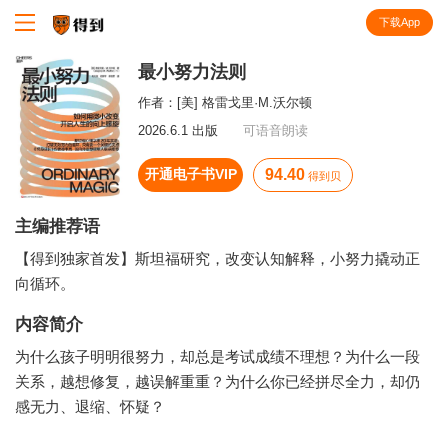
下载App
知识就在得到
最小努力法则
作者：
[美] 格雷戈里·M.沃尔顿
2026.6.1 出版
可语音朗读
开通电子书VIP
94.40
得到贝
主编推荐语
【得到独家首发】斯坦福研究，改变认知解释，小努力撬动正
向循环。
内容简介
为什么孩子明明很努力，却总是考试成绩不理想？为什么一段
关系，越想修复，越误解重重？为什么你已经拼尽全力，却仍
感无力、退缩、怀疑？