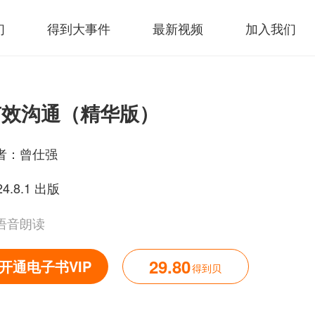
们
得到大事件
最新视频
加入我们
有效沟通（精华版）
者：
曾仕强
24.8.1 出版
语音朗读
29.80
开通电子书VIP
得到贝