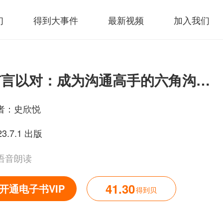
们
得到大事件
最新视频
加入我们
有言以对：成为沟通高手的六角沟通法
者：
史欣悦
23.7.1 出版
语音朗读
41.30
开通电子书VIP
得到贝