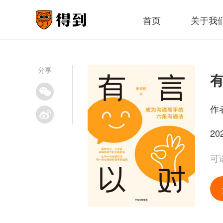
首页
关于我
分享
作
20
可